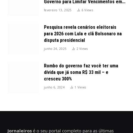
Governo para Limitar Vencimentos em
2025
fevereiro 13, 2025
6
Views
Pesquisa revela cenários eleitorais
para 2026 com Lula e clã Bolsonaro na
disputa presidencial
junho 24, 2025
2
Views
Rombo do governo faz você ter uma
dívida que já soma R$ 33 mil – e
cresceu 300%
junho 6, 2024
1
Views
Jornaleiros
é o seu portal completo para as últimas