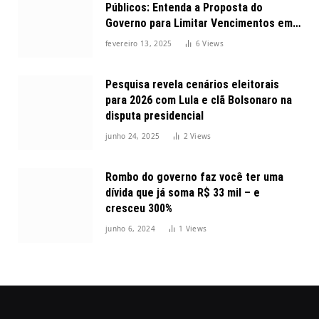
Públicos: Entenda a Proposta do
Governo para Limitar Vencimentos em
2025
fevereiro 13, 2025
6
Views
Pesquisa revela cenários eleitorais
para 2026 com Lula e clã Bolsonaro na
disputa presidencial
junho 24, 2025
2
Views
Rombo do governo faz você ter uma
dívida que já soma R$ 33 mil – e
cresceu 300%
junho 6, 2024
1
Views