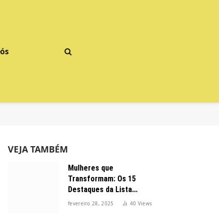
Nós
VEJA TAMBÉM
Mulheres que
Transformam: Os 15
Destaques da Lista
Forbes 2025 no Brasil
fevereiro 28, 2025
40
Views