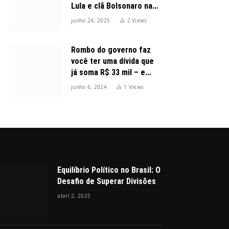
Lula e clã Bolsonaro na
disputa presidencial
junho 24, 2025
2
Views
Rombo do governo faz
você ter uma dívida que
já soma R$ 33 mil – e
cresceu 300%
junho 6, 2024
1
Views
Equilíbrio Político no Brasil: O
Desafio de Superar Divisões
abril 2, 2025