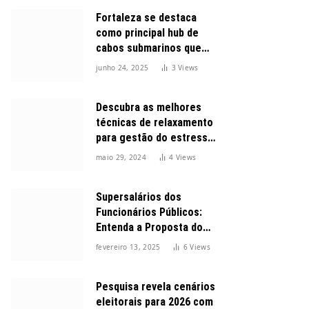
Fortaleza se destaca
como principal hub de
cabos submarinos que
conectam o Brasil ao
junho 24, 2025
3
Views
mundo
Descubra as melhores
técnicas de relaxamento
para gestão do estresse
durante o dia
maio 29, 2024
4
Views
Supersalários dos
Funcionários Públicos:
Entenda a Proposta do
Governo para Limitar
fevereiro 13, 2025
6
Views
Vencimentos em 2025
Pesquisa revela cenários
eleitorais para 2026 com