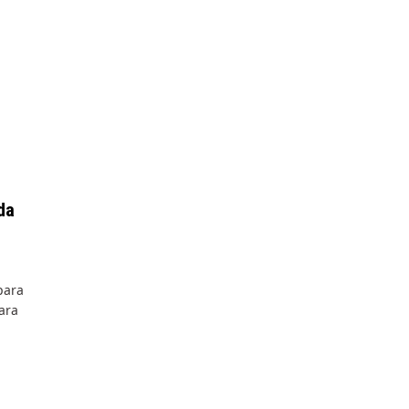
da
para
ara