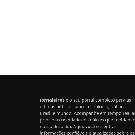
Jornaleiros
é o seu portal completo para as
últimas notícias sobre tecnologia, política,
Brasil e mundo. Acompanhe em tempo real a
principais novidades e análises que moldam 
nosso dia a dia. Aqui, você encontra
informações confiáveis e atualizadas sobre os