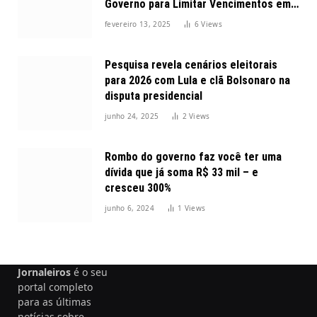
Governo para Limitar Vencimentos em
2025
fevereiro 13, 2025
6
Views
Pesquisa revela cenários eleitorais
para 2026 com Lula e clã Bolsonaro na
disputa presidencial
junho 24, 2025
2
Views
Rombo do governo faz você ter uma
dívida que já soma R$ 33 mil – e
cresceu 300%
junho 6, 2024
1
Views
Jornaleiros
é o seu
portal completo
para as últimas
notícias sobre