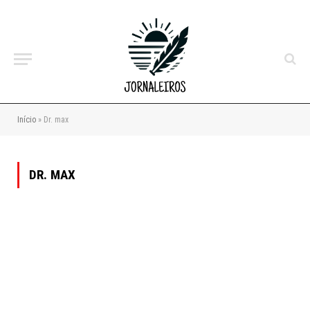
Início
»
Dr. max
DR. MAX