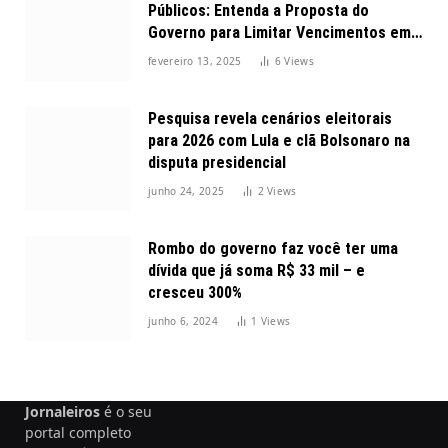
Públicos: Entenda a Proposta do
Governo para Limitar Vencimentos em
2025
fevereiro 13, 2025
6
Views
Pesquisa revela cenários eleitorais
para 2026 com Lula e clã Bolsonaro na
disputa presidencial
junho 24, 2025
2
Views
Rombo do governo faz você ter uma
dívida que já soma R$ 33 mil – e
cresceu 300%
junho 6, 2024
1
Views
Jornaleiros
é o seu
portal completo