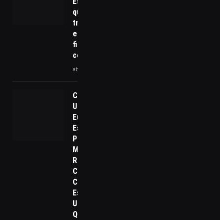
Estratégias
que motivam a
transformação
e sua jornada
fitness
começa hoje!
abril 4, 2025
Como a
União
Europeia
Está
Preparando
Medidas de
Retaliação
Comercial
Contra os
Estados
Unidos e o
Que Isso