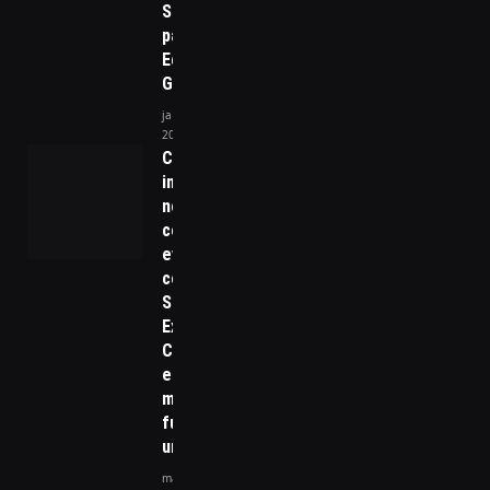
Significa
para a
Economia
Global
janeiro 19,
2026
Cidades
inteligentes
no Brasil:
como
eventos
como o
Smart City
Expo
Curitiba
estão
moldando o
futuro
urbano
março 25, 2026