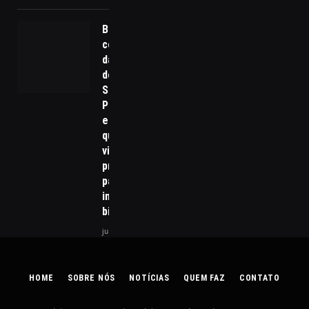
Brasil acelera
corrida pelos
data centers
de IA após AI
Summit São
Paulo;
entenda por
que o país
virou
prioridade
para
investimentos
bilionários
julho 28, 2026
HOME
SOBRE NÓS
NOTÍCIAS
QUEM FAZ
CONTATO