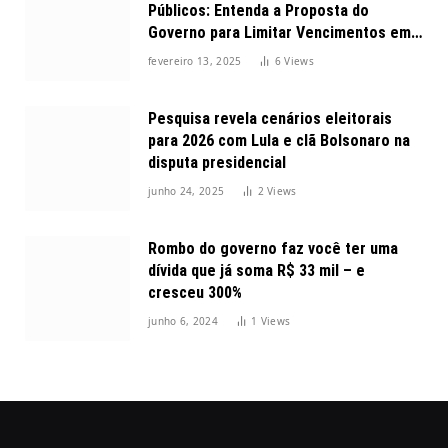
Públicos: Entenda a Proposta do
Governo para Limitar Vencimentos em
2025
fevereiro 13, 2025
6
Views
Pesquisa revela cenários eleitorais
para 2026 com Lula e clã Bolsonaro na
disputa presidencial
junho 24, 2025
2
Views
Rombo do governo faz você ter uma
dívida que já soma R$ 33 mil – e
cresceu 300%
junho 6, 2024
1
Views