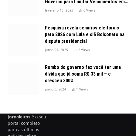
Governo para Limitar Vencimentos em
2025
fevereiro 13, 2025
6
Views
Pesquisa revela cenários eleitorais
para 2026 com Lula e clã Bolsonaro na
disputa presidencial
junho 24, 2025
2
Views
Rombo do governo faz você ter uma
dívida que já soma R$ 33 mil – e
cresceu 300%
junho 6, 2024
1
Views
Jornaleiros
é o seu
portal completo
para as últimas
notícias sobre