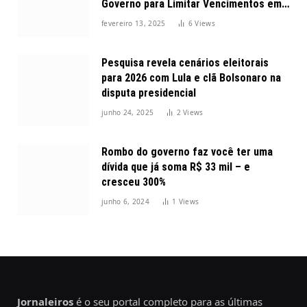
Governo para Limitar Vencimentos em
2025
fevereiro 13, 2025
6
Views
Pesquisa revela cenários eleitorais
para 2026 com Lula e clã Bolsonaro na
disputa presidencial
junho 24, 2025
2
Views
Rombo do governo faz você ter uma
dívida que já soma R$ 33 mil – e
cresceu 300%
junho 6, 2024
1
Views
Jornaleiros
é o seu portal completo para as últimas