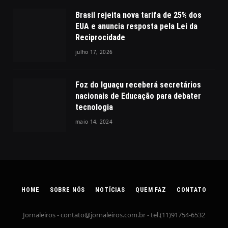
Brasil rejeita nova tarifa de 25% dos
EUA e anuncia resposta pela Lei da
Reciprocidade
julho 17, 2026
Foz do Iguaçu receberá secretários
nacionais de Educação para debater
tecnologia
maio 14, 2024
HOME
SOBRE NÓS
NOTÍCIAS
QUEM FAZ
CONTATO
Jornaleiros -
contato@jornaleiros.com.br
- tel.(11)91754-6532