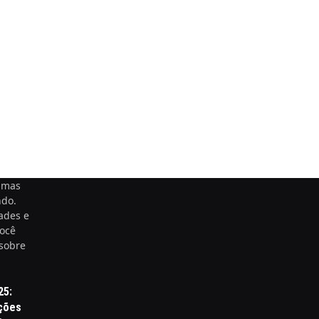
timas
ndo.
ades e
você
 sobre
25:
ações