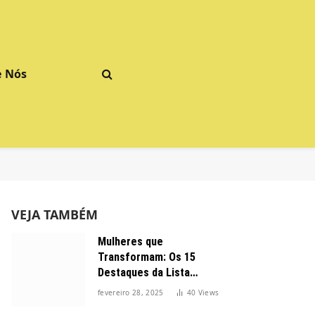
e Nós
VEJA TAMBÉM
Mulheres que
Transformam: Os 15
Destaques da Lista
Forbes 2025 no Brasil
fevereiro 28, 2025
40
Views