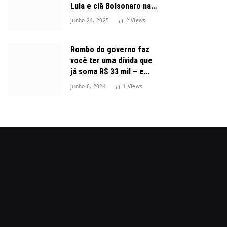
Lula e clã Bolsonaro na
disputa presidencial
junho 24, 2025
2
Views
Rombo do governo faz
você ter uma dívida que
já soma R$ 33 mil – e
cresceu 300%
junho 6, 2024
1
Views