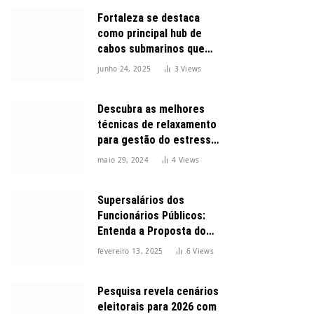
Fortaleza se destaca
como principal hub de
cabos submarinos que
conectam o Brasil ao
junho 24, 2025
3
Views
mundo
Descubra as melhores
técnicas de relaxamento
para gestão do estresse
durante o dia
maio 29, 2024
4
Views
Supersalários dos
Funcionários Públicos:
Entenda a Proposta do
Governo para Limitar
fevereiro 13, 2025
6
Views
Vencimentos em 2025
Pesquisa revela cenários
eleitorais para 2026 com