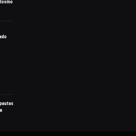
 Rosmo
ado
pautas
na