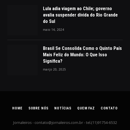
Lula adia viagem ao Chile; governo
avalia suspender dívida do Rio Grande
do Sul
maio 14, 2024
Brasil Se Consolida Como o Quinto País
Mais Feliz do Mundo: O Que Isso
Significa?
março 20, 2025
HOME
SOBRE NÓS
NOTÍCIAS
QUEM FAZ
CONTATO
Jornaleiros -
contato@jornaleiros.com.br
- tel.(11)91754-6532