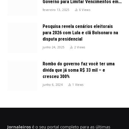
Governo para Limitar Vencimentos em
2025
fevereiro 13, 2025
6
Views
Pesquisa revela cenários eleitorais
para 2026 com Lula e clã Bolsonaro na
disputa presidencial
junho 24, 2025
2
Views
Rombo do governo faz você ter uma
dívida que já soma R$ 33 mil – e
cresceu 300%
junho 6, 2024
1
Views
Jornaleiros
é o seu portal completo para as últimas