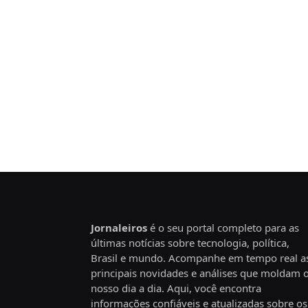
Jornaleiros
é o seu portal completo para as
últimas notícias sobre tecnologia, política,
Brasil e mundo. Acompanhe em tempo real a
principais novidades e análises que moldam 
nosso dia a dia. Aqui, você encontra
informações confiáveis e atualizadas sobre os