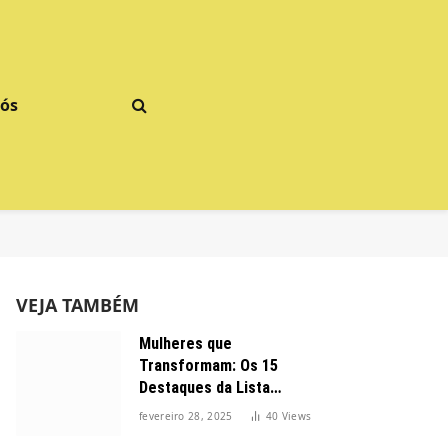
Nós
VEJA TAMBÉM
Mulheres que
Transformam: Os 15
Destaques da Lista
Forbes 2025 no Brasil
fevereiro 28, 2025
40
Views