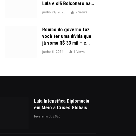
Lula e clã Bolsonaro na
disputa presidencial
junho 24, 2025
2
Views
Rombo do governo faz
você ter uma dívida que
já soma R$ 33 mil – e
cresceu 300%
junho 6, 2024
1
Views
Lula Intensifica Diplomacia
em Meio a Crises Globais
fevereiro 3, 2026