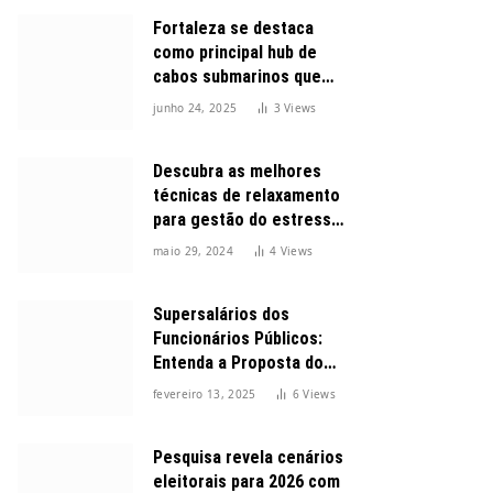
Fortaleza se destaca
como principal hub de
cabos submarinos que
conectam o Brasil ao
junho 24, 2025
3
Views
mundo
Descubra as melhores
técnicas de relaxamento
para gestão do estresse
durante o dia
maio 29, 2024
4
Views
Supersalários dos
Funcionários Públicos:
Entenda a Proposta do
Governo para Limitar
fevereiro 13, 2025
6
Views
Vencimentos em 2025
Pesquisa revela cenários
eleitorais para 2026 com