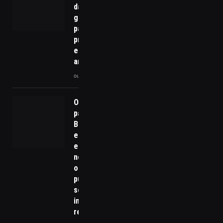
da seleção
genética
para
produtividade
e resistência
animal
outubro 23, 2025
Obras
paradas no
Brasil:
entraves
estruturais
no uso do
orçamento
público e
seus
impactos
reais