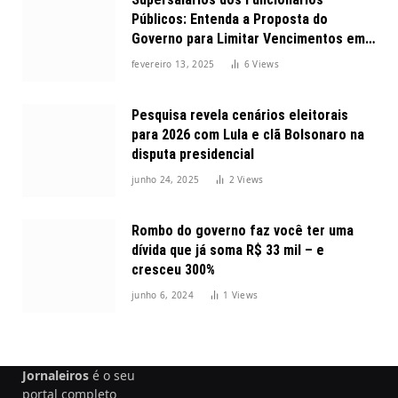
Públicos: Entenda a Proposta do
Governo para Limitar Vencimentos em
2025
fevereiro 13, 2025
6
Views
Pesquisa revela cenários eleitorais
para 2026 com Lula e clã Bolsonaro na
disputa presidencial
junho 24, 2025
2
Views
Rombo do governo faz você ter uma
dívida que já soma R$ 33 mil – e
cresceu 300%
junho 6, 2024
1
Views
Jornaleiros
é o seu
portal completo