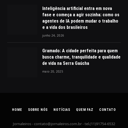
Inteligência artificial entra em nova
fase e começa a agir sozinha: como os
agentes de IA podem mudar o trabalho
e a vida dos brasileiros
junho 24, 2026
Gramado: A cidade perfeita para quem
busca charme, tranquilidade e qualidade
de vida na Serra Gaúcha
maio 20, 2025
HOME
SOBRE NÓS
NOTÍCIAS
QUEM FAZ
CONTATO
Jornaleiros -
contato@jornaleiros.com.br
- tel.(11)91754-6532