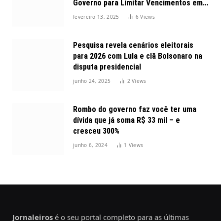
Governo para Limitar Vencimentos em
2025
fevereiro 13, 2025
6
Views
Pesquisa revela cenários eleitorais
para 2026 com Lula e clã Bolsonaro na
disputa presidencial
junho 24, 2025
2
Views
Rombo do governo faz você ter uma
dívida que já soma R$ 33 mil – e
cresceu 300%
junho 6, 2024
1
Views
Jornaleiros
é o seu portal completo para as últimas