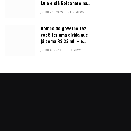
Lula e clã Bolsonaro na
disputa presidencial
junho 24, 2025
2
Views
Rombo do governo faz
você ter uma dívida que
já soma R$ 33 mil – e
cresceu 300%
junho 6, 2024
1
Views