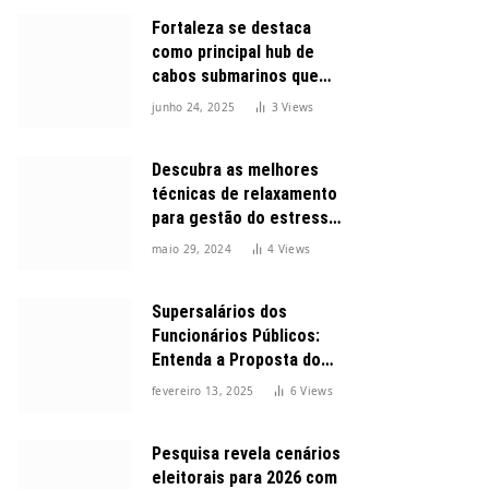
Fortaleza se destaca
como principal hub de
cabos submarinos que
conectam o Brasil ao
junho 24, 2025
3
Views
mundo
Descubra as melhores
técnicas de relaxamento
para gestão do estresse
durante o dia
maio 29, 2024
4
Views
Supersalários dos
Funcionários Públicos:
Entenda a Proposta do
Governo para Limitar
fevereiro 13, 2025
6
Views
Vencimentos em 2025
Pesquisa revela cenários
eleitorais para 2026 com