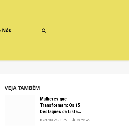
e Nós
VEJA TAMBÉM
Mulheres que
Transformam: Os 15
Destaques da Lista
Forbes 2025 no Brasil
fevereiro 28, 2025
40
Views