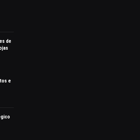
res de
ojas
tos e
égico