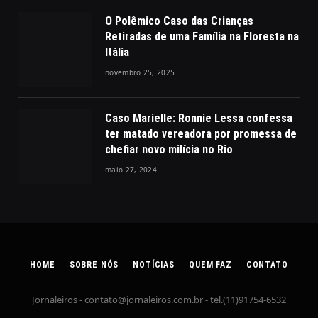
O Polêmico Caso das Crianças
Retiradas de uma Família na Floresta na
Itália
novembro 25, 2025
Caso Marielle: Ronnie Lessa confessa
ter matado vereadora por promessa de
chefiar novo milícia no Rio
maio 27, 2024
HOME
SOBRE NÓS
NOTÍCIAS
QUEM FAZ
CONTATO
Jornaleiros -
contato@jornaleiros.com.br
- tel.(11)91754-6532