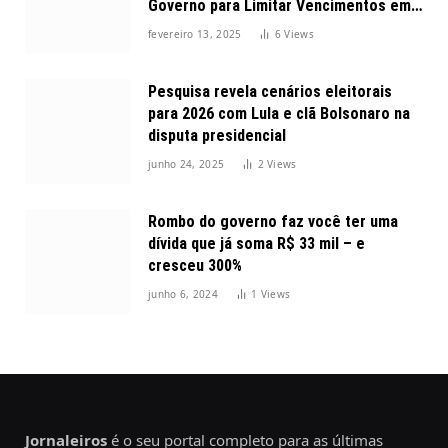
Governo para Limitar Vencimentos em
2025
fevereiro 13, 2025
6
Views
Pesquisa revela cenários eleitorais
para 2026 com Lula e clã Bolsonaro na
disputa presidencial
junho 24, 2025
2
Views
Rombo do governo faz você ter uma
dívida que já soma R$ 33 mil – e
cresceu 300%
junho 6, 2024
1
Views
Jornaleiros
é o seu portal completo para as últimas