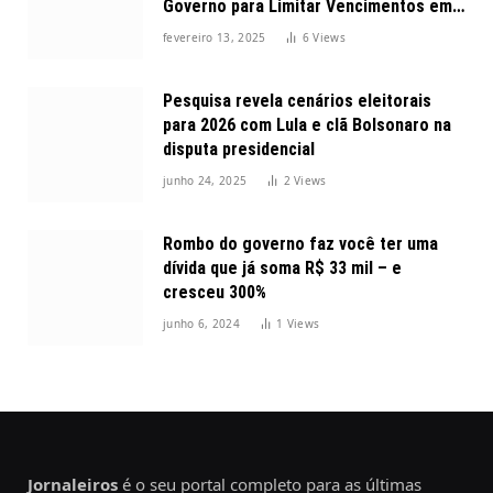
Governo para Limitar Vencimentos em
2025
fevereiro 13, 2025
6
Views
Pesquisa revela cenários eleitorais
para 2026 com Lula e clã Bolsonaro na
disputa presidencial
junho 24, 2025
2
Views
Rombo do governo faz você ter uma
dívida que já soma R$ 33 mil – e
cresceu 300%
junho 6, 2024
1
Views
Jornaleiros
é o seu portal completo para as últimas