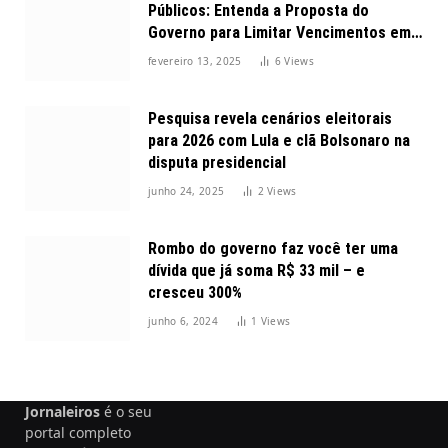
Públicos: Entenda a Proposta do
Governo para Limitar Vencimentos em
2025
fevereiro 13, 2025
6
Views
Pesquisa revela cenários eleitorais
para 2026 com Lula e clã Bolsonaro na
disputa presidencial
junho 24, 2025
2
Views
Rombo do governo faz você ter uma
dívida que já soma R$ 33 mil – e
cresceu 300%
junho 6, 2024
1
Views
Jornaleiros
é o seu
portal completo