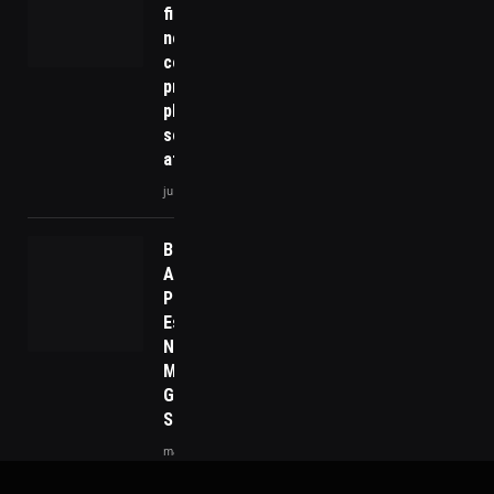
firmeza nas
negociações
com EUA e
prepara
plano para
setores
afetados
julho 21, 2025
Brasil
Assume
Papel
Estratégico
No
Mercado
Global De
Soja
março 10, 2026