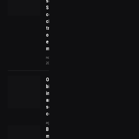
saúde:
Saiba
como o
ciclismo
transforma
o bem-
estar
masculino
novembro 27,
2024
O futuro das
bicicletas:
inteligência
artificial,
sensores e
conectividade
agosto 4, 2026
Brasil
mantém