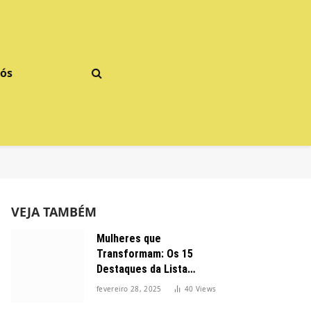
Nós
VEJA TAMBÉM
Mulheres que
Transformam: Os 15
Destaques da Lista
Forbes 2025 no Brasil
fevereiro 28, 2025
40
Views