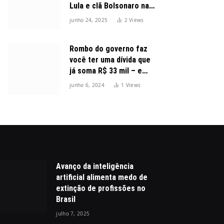
Lula e clã Bolsonaro na
disputa presidencial
junho 24, 2025
2
Views
Rombo do governo faz
você ter uma dívida que
já soma R$ 33 mil – e
cresceu 300%
junho 6, 2024
1
Views
Avanço da inteligência
artificial alimenta medo de
extinção de profissões no
Brasil
julho 7, 2025