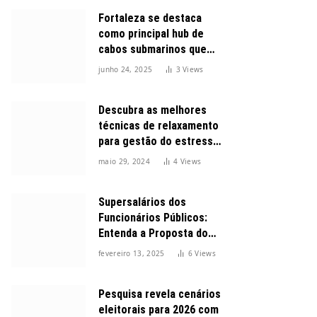
Fortaleza se destaca
como principal hub de
cabos submarinos que
conectam o Brasil ao
junho 24, 2025
3
Views
mundo
Descubra as melhores
técnicas de relaxamento
para gestão do estresse
durante o dia
maio 29, 2024
4
Views
Supersalários dos
Funcionários Públicos:
Entenda a Proposta do
Governo para Limitar
fevereiro 13, 2025
6
Views
Vencimentos em 2025
Pesquisa revela cenários
eleitorais para 2026 com