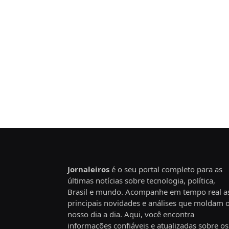
Jornaleiros
é o seu portal completo para as
últimas notícias sobre tecnologia, política,
Brasil e mundo. Acompanhe em tempo real a
principais novidades e análises que moldam 
nosso dia a dia. Aqui, você encontra
informações confiáveis e atualizadas sobre os