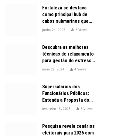
Fortaleza se destaca
como principal hub de
cabos submarinos que
conectam o Brasil ao
junho 24, 2025
3
Views
mundo
Descubra as melhores
técnicas de relaxamento
para gestão do estresse
durante o dia
maio 29, 2024
4
Views
Supersalários dos
Funcionários Públicos:
Entenda a Proposta do
Governo para Limitar
fevereiro 13, 2025
6
Views
Vencimentos em 2025
Pesquisa revela cenários
eleitorais para 2026 com