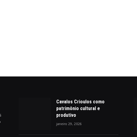
Cavalos Crioulos como
patrimônio cultural e
s
produtivo
o
janeiro 29, 2026