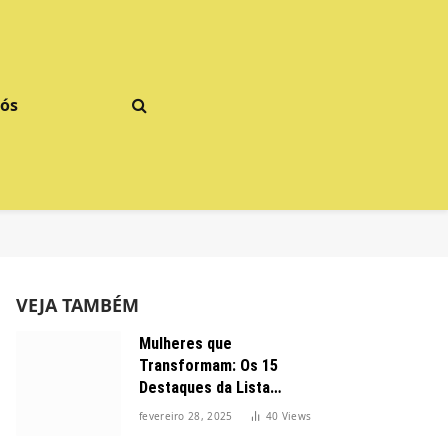
Nós
VEJA TAMBÉM
Mulheres que
Transformam: Os 15
Destaques da Lista
Forbes 2025 no Brasil
fevereiro 28, 2025
40
Views