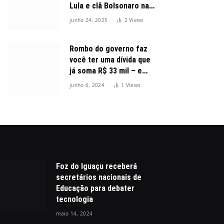
Lula e clã Bolsonaro na
disputa presidencial
junho 24, 2025
2
Views
Rombo do governo faz
você ter uma dívida que
já soma R$ 33 mil – e
cresceu 300%
junho 6, 2024
1
Views
Foz do Iguaçu receberá
secretários nacionais de
Educação para debater
tecnologia
maio 14, 2024