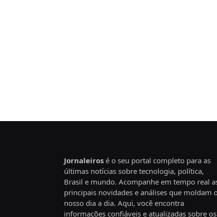
Jornaleiros
é o seu portal completo para as
últimas notícias sobre tecnologia, política,
Brasil e mundo. Acompanhe em tempo real a
principais novidades e análises que moldam 
nosso dia a dia. Aqui, você encontra
informações confiáveis e atualizadas sobre os