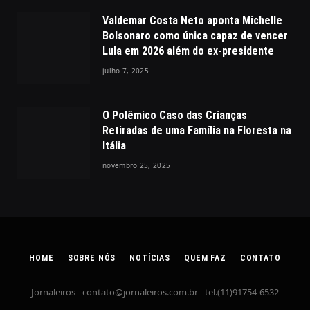
Valdemar Costa Neto aponta Michelle
Bolsonaro como única capaz de vencer
Lula em 2026 além do ex-presidente
julho 7, 2025
O Polêmico Caso das Crianças
Retiradas de uma Família na Floresta na
Itália
novembro 25, 2025
HOME
SOBRE NÓS
NOTÍCIAS
QUEM FAZ
CONTATO
Jornaleiros -
contato@jornaleiros.com.br
- tel.(11)91754-6532