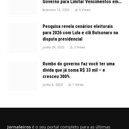
Governo para Limitar Vencimentos em
2025
fevereiro 13, 2025
6
Views
Pesquisa revela cenários eleitorais
para 2026 com Lula e clã Bolsonaro na
disputa presidencial
junho 24, 2025
2
Views
Rombo do governo faz você ter uma
dívida que já soma R$ 33 mil – e
cresceu 300%
junho 6, 2024
1
Views
Jornaleiros
é o seu portal completo para as últimas