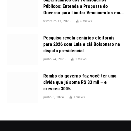
Públicos: Entenda a Proposta do
Governo para Limitar Vencimentos em
2025
fevereiro 13, 2025
6
Views
Pesquisa revela cenários eleitorais
para 2026 com Lula e clã Bolsonaro na
disputa presidencial
junho 24, 2025
2
Views
Rombo do governo faz você ter uma
dívida que já soma R$ 33 mil – e
cresceu 300%
junho 6, 2024
1
Views