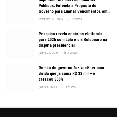
Públicos: Entenda a Proposta do
Governo para Limitar Vencimentos em
2025
fevereiro 13, 2025
6
Views
Pesquisa revela cenários eleitorais
para 2026 com Lula e clã Bolsonaro na
disputa presidencial
junho 24, 2025
2
Views
Rombo do governo faz você ter uma
dívida que já soma R$ 33 mil – e
cresceu 300%
junho 6, 2024
1
Views