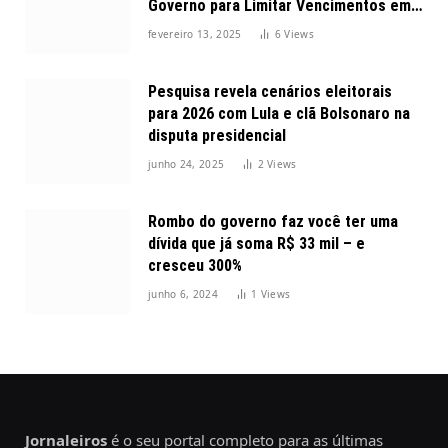
Governo para Limitar Vencimentos em
2025
fevereiro 13, 2025
6
Views
Pesquisa revela cenários eleitorais
para 2026 com Lula e clã Bolsonaro na
disputa presidencial
junho 24, 2025
2
Views
Rombo do governo faz você ter uma
dívida que já soma R$ 33 mil – e
cresceu 300%
junho 6, 2024
1
Views
Jornaleiros
é o seu portal completo para as últimas