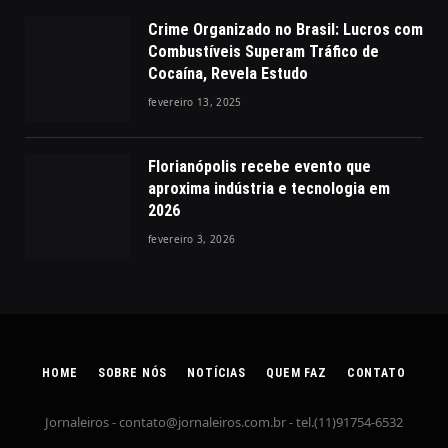
Crime Organizado no Brasil: Lucros com
Combustíveis Superam Tráfico de
Cocaína, Revela Estudo
fevereiro 13, 2025
Florianópolis recebe evento que
aproxima indústria e tecnologia em
2026
fevereiro 3, 2026
HOME
SOBRE NÓS
NOTÍCIAS
QUEM FAZ
CONTATO
Jornaleiros -
contato@jornaleiros.com.br
- tel.(11)91754-6532