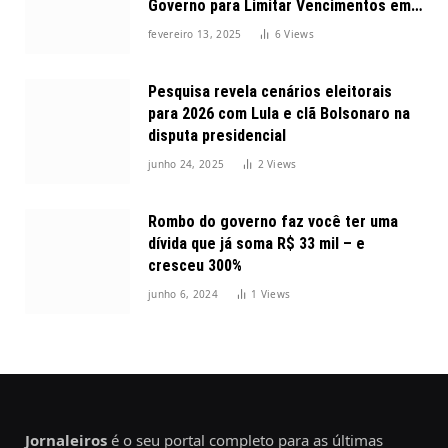
Governo para Limitar Vencimentos em
2025
fevereiro 13, 2025
6
Views
Pesquisa revela cenários eleitorais
para 2026 com Lula e clã Bolsonaro na
disputa presidencial
junho 24, 2025
2
Views
Rombo do governo faz você ter uma
dívida que já soma R$ 33 mil – e
cresceu 300%
junho 6, 2024
1
Views
Jornaleiros
é o seu portal completo para as últimas