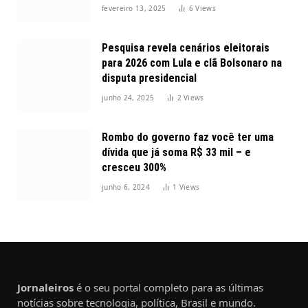
2025
fevereiro 13, 2025
6
Views
Pesquisa revela cenários eleitorais
para 2026 com Lula e clã Bolsonaro na
disputa presidencial
junho 24, 2025
2
Views
Rombo do governo faz você ter uma
dívida que já soma R$ 33 mil – e
cresceu 300%
junho 6, 2024
1
Views
Jornaleiros
é o seu portal completo para as últimas
notícias sobre tecnologia, política, Brasil e mundo.