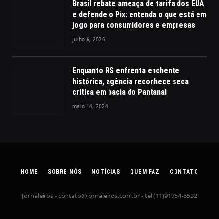
Brasil rebate ameaça de tarifa dos EUA
e defende o Pix: entenda o que está em
jogo para consumidores e empresas
julho 6, 2026
Enquanto RS enfrenta enchente
histórica, agência reconhece seca
crítica em bacia do Pantanal
maio 14, 2024
HOME
SOBRE NÓS
NOTÍCIAS
QUEM FAZ
CONTATO
Jornaleiros -
contato@jornaleiros.com.br
- tel.(11)91754-6532