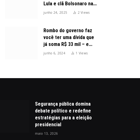
Lula e clã Bolsonaro na
disputa presidencial
junho 24, 2025
2
Views
Rombo do governo faz
você ter uma dívida que
já soma R$ 33 mil – e
cresceu 300%
junho 6, 2024
1
Views
Segurança pública domina
debate político e redefine
estratégias para a eleição
presidencial
maio 13, 2026