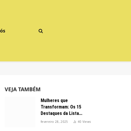
Nós
VEJA TAMBÉM
Mulheres que
Transformam: Os 15
Destaques da Lista
Forbes 2025 no Brasil
fevereiro 28, 2025
40
Views