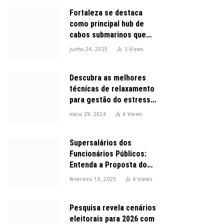
Fortaleza se destaca
como principal hub de
cabos submarinos que
conectam o Brasil ao
junho 24, 2025
3
Views
mundo
Descubra as melhores
técnicas de relaxamento
para gestão do estresse
durante o dia
maio 29, 2024
4
Views
Supersalários dos
Funcionários Públicos:
Entenda a Proposta do
Governo para Limitar
fevereiro 13, 2025
6
Views
Vencimentos em 2025
Pesquisa revela cenários
eleitorais para 2026 com