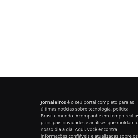
Jornaleiros
é o seu portal completo para as
últimas notícias sobre tecnologia, política,
Brasil e mundo. Acompanhe em tempo real a
principais novidades e análises que moldam 
nosso dia a dia. Aqui, você encontra
informações confiáveis e atualizadas sobre os