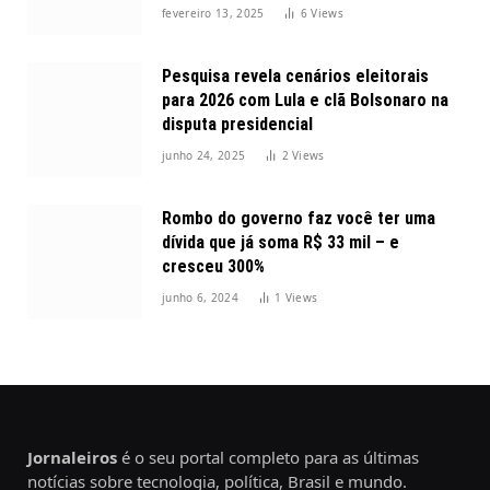
2025
fevereiro 13, 2025
6
Views
Pesquisa revela cenários eleitorais
para 2026 com Lula e clã Bolsonaro na
disputa presidencial
junho 24, 2025
2
Views
Rombo do governo faz você ter uma
dívida que já soma R$ 33 mil – e
cresceu 300%
junho 6, 2024
1
Views
Jornaleiros
é o seu portal completo para as últimas
notícias sobre tecnologia, política, Brasil e mundo.