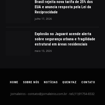
Brasil rejeita nova tarifa de 25% dos
EUA e anuncia resposta pela Lei da
Reciprocidade
julho 17, 2026
Explosão no Jaguaré acende alerta
sobre segurança urbana e fragilidade
estrutural em áreas residenciais
maio 13, 2026
HOME
SOBRE NÓS
NOTÍCIAS
QUEM FAZ
CONTATO
Jornaleiros -
contato@jornaleiros.com.br
- tel.(11)91754-6532