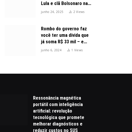
Lula e clã Bolsonaro na
disputa presidencial
junho 24, 2025
2
Views
Rombo do governo faz
você ter uma dívida que
já soma R$ 33 mil – e
cresceu 300%
junho 6, 2024
1
Views
Ressonância magnética
portátil com inteligência
artificial: revolução
tecnológica que promete
melhorar diagnósticos e
reduzir custos no SUS