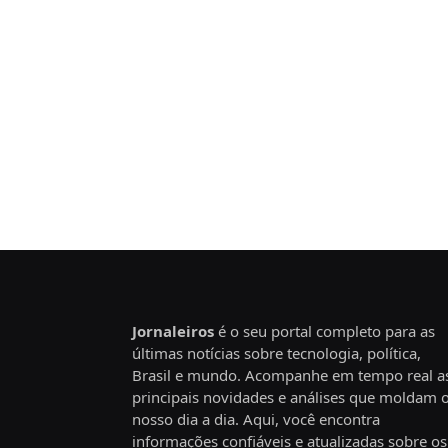
Jornaleiros
é o seu portal completo para as
últimas notícias sobre tecnologia, política,
Brasil e mundo. Acompanhe em tempo real a
principais novidades e análises que moldam 
nosso dia a dia. Aqui, você encontra
informações confiáveis e atualizadas sobre os