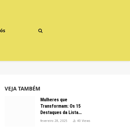
Nós
VEJA TAMBÉM
Mulheres que
Transformam: Os 15
Destaques da Lista
Forbes 2025 no Brasil
fevereiro 28, 2025
40
Views