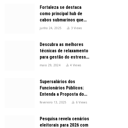
Fortaleza se destaca
como principal hub de
cabos submarinos que
conectam o Brasil ao
junho 24, 2025
3
Views
mundo
Descubra as melhores
técnicas de relaxamento
para gestão do estresse
durante o dia
maio 29, 2024
4
Views
Supersalários dos
Funcionários Públicos:
Entenda a Proposta do
Governo para Limitar
fevereiro 13, 2025
6
Views
Vencimentos em 2025
Pesquisa revela cenários
eleitorais para 2026 com