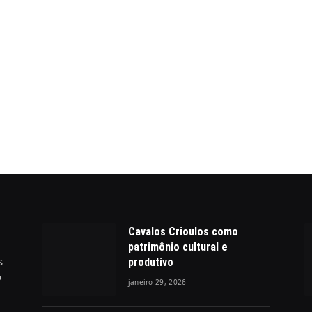
Cavalos Crioulos como
patrimônio cultural e
s
produtivo
o
janeiro 29, 2026