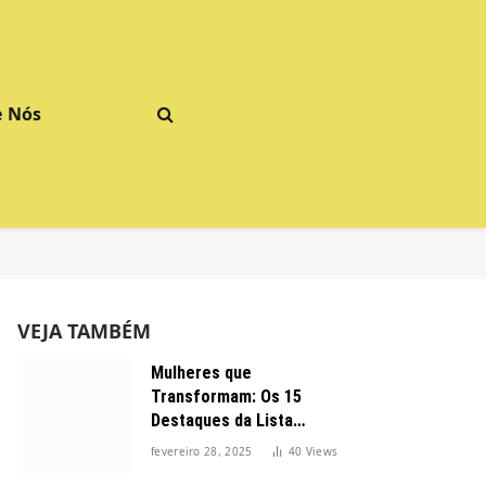
e Nós
VEJA TAMBÉM
Mulheres que
Transformam: Os 15
Destaques da Lista
Forbes 2025 no Brasil
fevereiro 28, 2025
40
Views