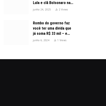
Lula e clã Bolsonaro na
disputa presidencial
junho 24, 2025
2
Views
Rombo do governo faz
você ter uma dívida que
já soma R$ 33 mil – e
cresceu 300%
junho 6, 2024
1
Views