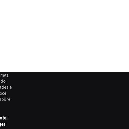
timas
ndo.
ades e
você
 sobre
otal
ger