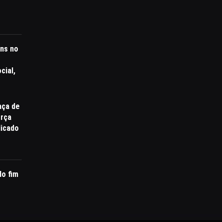
ns no
cial,
aça de
orça
licado
lo fim