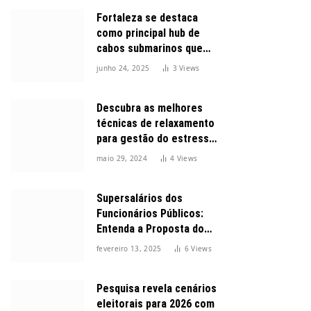
Fortaleza se destaca
como principal hub de
cabos submarinos que
conectam o Brasil ao
junho 24, 2025
3
Views
mundo
Descubra as melhores
técnicas de relaxamento
para gestão do estresse
durante o dia
maio 29, 2024
4
Views
Supersalários dos
Funcionários Públicos:
Entenda a Proposta do
Governo para Limitar
fevereiro 13, 2025
6
Views
Vencimentos em 2025
Pesquisa revela cenários
eleitorais para 2026 com