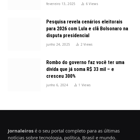
2025
fevereiro 13, 2025
6
Views
Pesquisa revela cenários eleitorais
para 2026 com Lula e clã Bolsonaro na
disputa presidencial
junho 24, 2025
2
Views
Rombo do governo faz você ter uma
dívida que já soma R$ 33 mil – e
cresceu 300%
junho 6, 2024
1
Views
Jornaleiros
é o seu portal completo para as últimas
notícias sobre tecnologia, política, Brasil e mundo.