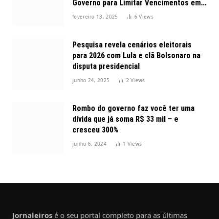
Governo para Limitar Vencimentos em
2025
fevereiro 13, 2025
6
Views
Pesquisa revela cenários eleitorais
para 2026 com Lula e clã Bolsonaro na
disputa presidencial
junho 24, 2025
2
Views
Rombo do governo faz você ter uma
dívida que já soma R$ 33 mil – e
cresceu 300%
junho 6, 2024
1
Views
Jornaleiros
é o seu portal completo para as últimas