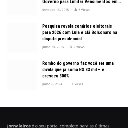
Governo para Limitar Vencimentos em
2025
fevereiro 13, 2025
6
Views
Pesquisa revela cenários eleitorais
para 2026 com Lula e clã Bolsonaro na
disputa presidencial
junho 24, 2025
2
Views
Rombo do governo faz você ter uma
dívida que já soma R$ 33 mil – e
cresceu 300%
junho 6, 2024
1
Views
Jornaleiros
é o seu portal completo para as últimas