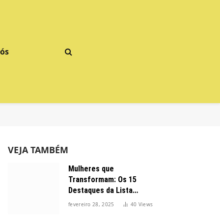
Nós
VEJA TAMBÉM
Mulheres que
Transformam: Os 15
Destaques da Lista
Forbes 2025 no Brasil
fevereiro 28, 2025
40
Views