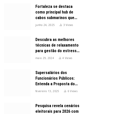
Fortaleza se destaca
como principal hub de
cabos submarinos que
conectam o Brasil ao
junho 24, 2025
3
Views
mundo
Descubra as melhores
técnicas de relaxamento
para gestão do estresse
durante o dia
maio 29, 2024
4
Views
Supersalários dos
Funcionários Públicos:
Entenda a Proposta do
Governo para Limitar
fevereiro 13, 2025
6
Views
Vencimentos em 2025
Pesquisa revela cenários
eleitorais para 2026 com