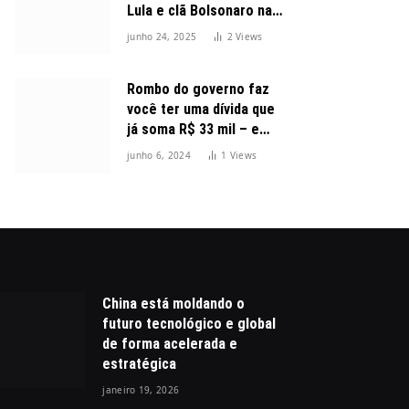
Lula e clã Bolsonaro na
disputa presidencial
junho 24, 2025
2
Views
Rombo do governo faz
você ter uma dívida que
já soma R$ 33 mil – e
cresceu 300%
junho 6, 2024
1
Views
China está moldando o
futuro tecnológico e global
de forma acelerada e
estratégica
janeiro 19, 2026