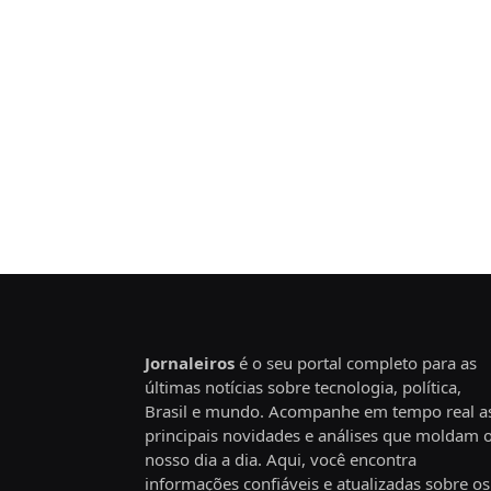
Jornaleiros
é o seu portal completo para as
últimas notícias sobre tecnologia, política,
Brasil e mundo. Acompanhe em tempo real a
principais novidades e análises que moldam 
nosso dia a dia. Aqui, você encontra
informações confiáveis e atualizadas sobre os