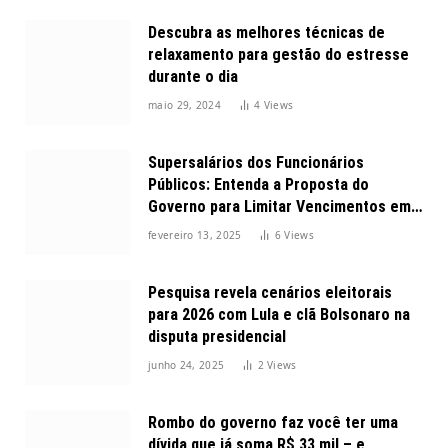
Descubra as melhores técnicas de
relaxamento para gestão do estresse
durante o dia
maio 29, 2024
4
Views
Supersalários dos Funcionários
Públicos: Entenda a Proposta do
Governo para Limitar Vencimentos em
2025
fevereiro 13, 2025
6
Views
Pesquisa revela cenários eleitorais
para 2026 com Lula e clã Bolsonaro na
disputa presidencial
junho 24, 2025
2
Views
Rombo do governo faz você ter uma
dívida que já soma R$ 33 mil – e